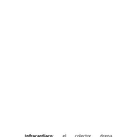
Infracardiaco
: el colector drena