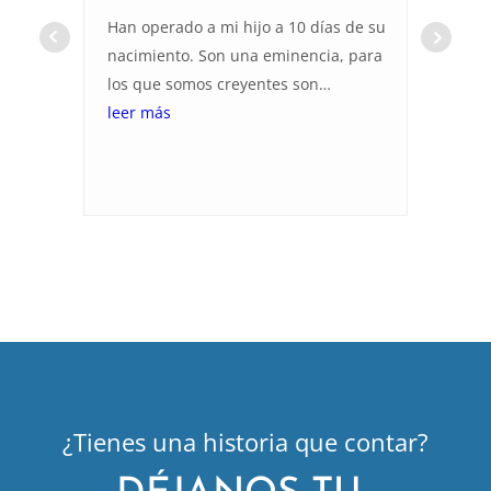
Han operado a mi hijo a 10 días de su
H
nacimiento. Son una eminencia, para
Vi
los que somos creyentes son
ex
ángeles.Muchas gracias.
leer más
e
l
re
to
t
e
e
f
pa
f
e
en
i
¿Tienes una historia que contar?
ag