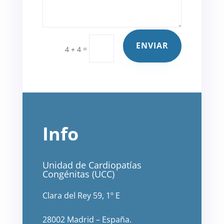
ENVIAR
=
4 + 4
Info
Unidad de Cardiopatías
Congénitas (UCC)
Clara del Rey 59, 1º E
28002 Madrid – España.