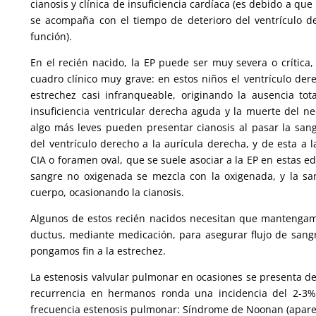
cianosis y clínica de insuficiencia cardíaca (es debido a que
se acompaña con el tiempo de deterioro del ventrículo d
función).
En el recién nacido, la EP puede ser muy severa o crítica
cuadro clínico muy grave: en estos niños el ventrículo der
estrechez casi infranqueable, originando la ausencia to
insuficiencia ventricular derecha aguda y la muerte del n
algo más leves pueden presentar cianosis al pasar la sa
del ventrículo derecho a la aurícula derecha, y de esta a l
CIA o foramen oval, que se suele asociar a la EP en estas ed
sangre no oxigenada se mezcla con la oxigenada, y la sa
cuerpo, ocasionando la cianosis.
Algunos de estos recién nacidos necesitan que mantengamos
ductus, mediante medicación, para asegurar flujo de sangr
pongamos fin a la estrechez.
La estenosis valvular pulmonar en ocasiones se presenta de 
recurrencia en hermanos ronda una incidencia del 2-3%
frecuencia estenosis pulmonar: Síndrome de Noonan (apar