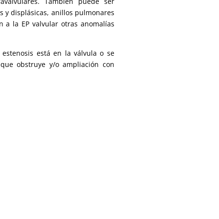
ravalvulares. También puede ser
s y displásicas, anillos pulmonares
 a la EP valvular otras anomalías
a estenosis está en la válvula o se
 que obstruye y/o ampliación con