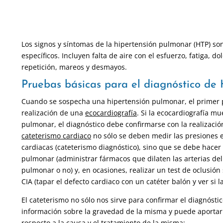
Los signos y síntomas de la hipertensión pulmonar (HTP) so
específicos. Incluyen falta de aire con el esfuerzo, fatiga, d
repetición, mareos y desmayos.
Pruebas básicas para el diagnóstico de
Cuando se sospecha una hipertensión pulmonar, el primer p
realización de una
ecocardiografía
. Si la ecocardiografía m
pulmonar, el diagnóstico debe confirmarse con la realizació
cateterismo cardiaco
no sólo se deben medir las presiones e
cardiacas (cateterismo diagnóstico), sino que se debe hacer 
pulmonar (administrar fármacos que dilaten las arterias del
pulmonar o no) y, en ocasiones, realizar un test de oclusión
CIA (tapar el defecto cardiaco con un catéter balón y ver si 
El cateterismo no sólo nos sirve para confirmar el diagnósti
información sobre la gravedad de la misma y puede aportar
respecto a la causa y el tratamiento de la misma: