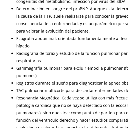
congénitas del metabolismo, infección por virus del SIDA, 
Determinación en sangre del proBNP. Aunque esta determi
la causa de la HTP, suele realizarse para conocer la grav
consecuencia de la enfermedad, y es un parámetro que s
para valorar la evolución del paciente.
Ecografía abdominal, orientada fundamentalmente a desca
hígado.
Radiografía de tórax y estudio de la función pulmonar p
respiratorias.
Gammagrafía pulmonar para excluir embolia pulmonar (f
pulmones)
Registros durante el sueño para diagnosticar la apnea obs
TAC pulmonar multicorte para descartar enfermedades del
Resonancia Magnética. Cada vez se utiliza con más frecuen
patología cardiaca que no se haya detectado con la ecocar
pulmonares), sino que sirve como punto de partida para c
función del ventrículo derecho y hacer estudios compara
evoluciona o valorar la respuesta a los diferentes tratamie