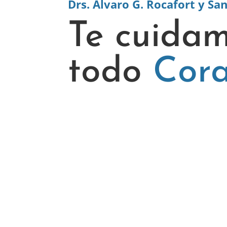
Drs. Álvaro G. Rocafort y San
Te cuida
todo
Cor