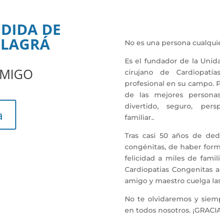
EDIDA DE
LLAGRÁ
No es una persona cualquie
Es el fundador de la Unid
AMIGO
cirujano de Cardiopatí
profesional en su campo. P
de las mejores persona
divertido, seguro, persp
a
familiar..
Tras casi 50 años de dedi
congénitas, de haber for
felicidad a miles de fami
Cardiopatias Congenitas a
amigo y maestro cuelga las
No te olvidaremos y siem
en todos nosotros. ¡GRAC