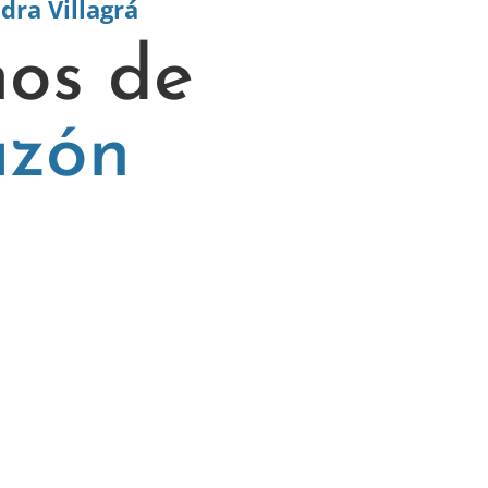
dra Villagrá
mos de
azón