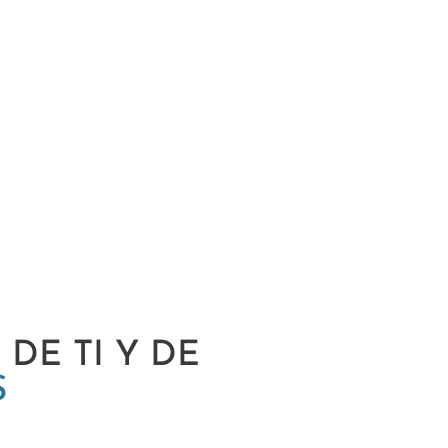
DE TI Y DE
S