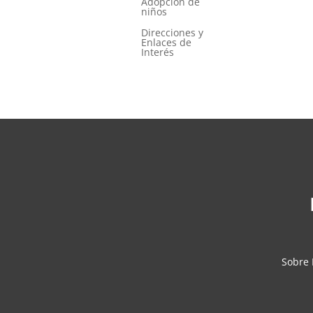
Adopción de
niños
Direcciones y
Enlaces de
Interés
Sobre 