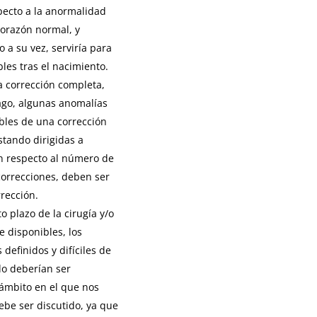
pecto a la anormalidad
corazón normal, y
 a su vez, serviría para
les tras el nacimiento.
a corrección completa,
ago, algunas anomalías
bles de una corrección
estando dirigidas a
ón respecto al número de
correcciones, deben ser
rección.
o plazo de la cirugía y/o
 disponibles, los
definidos y difíciles de
ado deberían ser
 ámbito en el que nos
ebe ser discutido, ya que