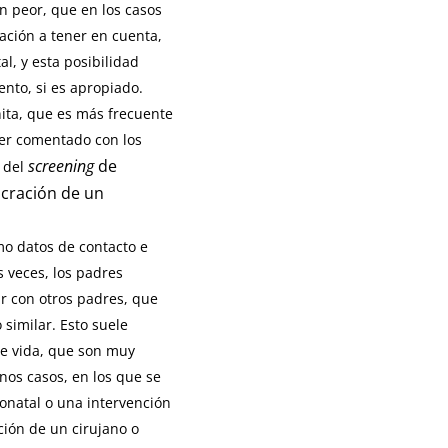
ún peor, que en los casos
ación a tener en cuenta,
l, y esta posibilidad
ento, si es apropiado.
nita, que es más frecuente
ser comentado con los
screening
de
a del
ucración de un
mo datos de contacto e
 veces, los padres
r con otros padres, que
similar. Esto suele
de vida, que son muy
unos casos, en los que se
eonatal o una intervención
ción de un cirujano o