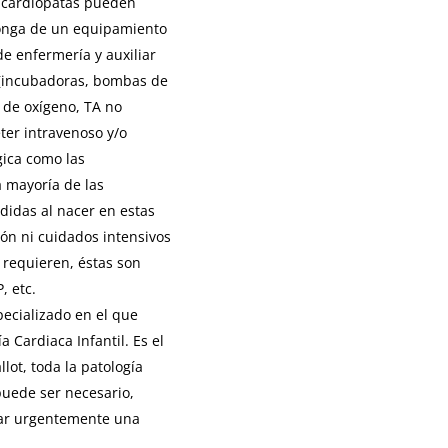
os cardiópatas pueden
ponga de un equipamiento
de enfermería y auxiliar
 (incubadoras, bombas de
 de oxígeno, TA no
éter intravenoso y/o
gica como las
a mayoría de las
didas al nacer en estas
ón ni cuidados intensivos
s requieren, éstas son
, etc.
ecializado en el que
a Cardiaca Infantil. Es el
llot, toda la patología
puede ser necesario,
izar urgentemente una
.