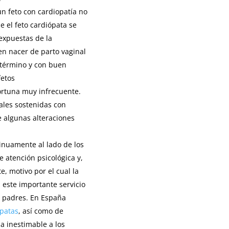
un feto con cardiopatía no
e el feto cardiópata se
expuestas de la
en nacer de parto vaginal
a término y con buen
fetos
rtuna muy infrecuente.
tales sostenidas con
e algunas alteraciones
inuamente al lado de los
 atención psicológica y,
, motivo por el cual la
este importante servicio
s padres. En España
ópatas
, así como de
a inestimable a los