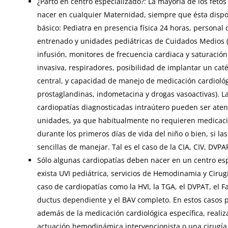
¿Parto en centro especializado?: La mayoría de los fet
nacer en cualquier Maternidad, siempre que ésta dis
básico: Pediatra en presencia física 24 horas, personal 
entrenado y unidades pediátricas de Cuidados Medios
infusión, monitores de frecuencia cardiaca y saturación
invasiva, respiradores, posibilidad de implantar un cat
central, y capacidad de manejo de medicación cardioló
prostaglandinas, indometacina y drogas vasoactivas). L
cardiopatías diagnosticadas intraútero pueden ser aten
unidades, ya que habitualmente no requieren medicaci
durante los primeros días de vida del niño o bien, si la
sencillas de manejar. Tal es el caso de la CIA, CIV, DVPAP
Sólo algunas cardiopatías deben nacer en un centro esp
exista UVI pediátrica, servicios de Hemodinamia y Cirugí
caso de cardiopatías como la HVI, la TGA, el DVPAT, el Fa
ductus dependiente y el BAV completo. En estos casos 
además de la medicación cardiológica específica, real
actuación hemodinámica intervencionista o una cirugía