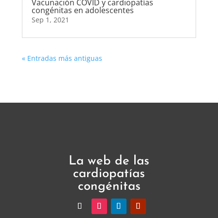
Vacunación COVID y cardiopatías
congénitas en adolescentes
Sep 1, 2021
« Entradas más antiguas
La web de las
cardiopatías
congénitas