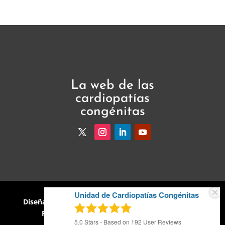
La web de las
cardiopatías
congénitas
Unidad de Cardiopatías Congénitas
Diseñado por
Valmond Group
·
Política de Cookies
·
Política de Privacidad
· Aviso Legal · 2026
5.0
Stars - Based on
192
User Reviews