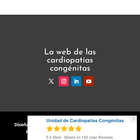
La web de las
cardiopatías
congénitas
Unidad de Cardiopatías Congénitas
Diseñado por
Valmond Group
·
Política de Cookies
·
Política de Privacidad
· Aviso Legal · 2026
5.0
Stars - Based on
192
User Reviews