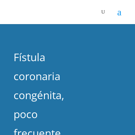
Fístula
coronaria
congénita,
poco
frecuente